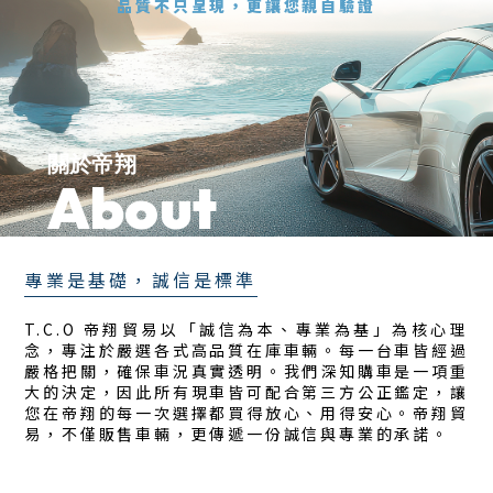
品質不只呈現，更讓您親自驗證
外匯車買賣
台北外匯車買賣
關於帝翔
About
專業是基礎，誠信是標準
T.C.O 帝翔貿易以「誠信為本、專業為基」為核心理
念，專注於嚴選各式高品質在庫車輛。每一台車皆經過
嚴格把關，確保車況真實透明。我們深知購車是一項重
大的決定，因此所有現車皆可配合第三方公正鑑定，讓
您在帝翔的每一次選擇都買得放心、用得安心。帝翔貿
易，不僅販售車輛，更傳遞一份誠信與專業的承諾。