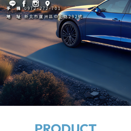
手 機
0972-272-701
地 址
新北市蘆洲區中正路292號
PRODUCT